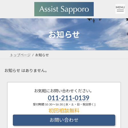
コ
ナ
MENU
ン
ビ
テ
ゲ
ン
ー
ツ
シ
へ
ョ
お知らせ
ス
ン
キ
に
ッ
移
プ
動
トップページ
お知らせ
お知らせ はありません。
お気軽にお問い合わせください。
011-211-0139
受付時間 10:30～16:30 [ 水・土・日・祝日除く ]
お問い合わせ