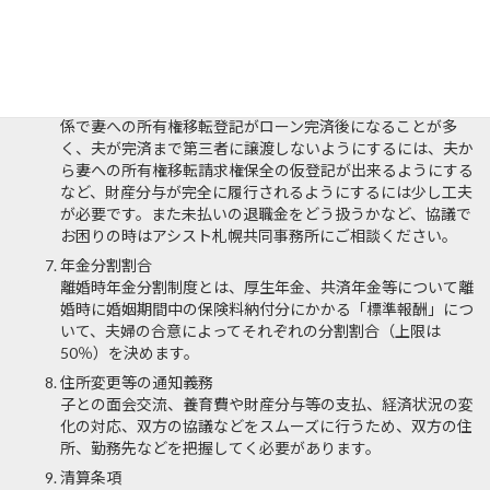
取る側の特定、分与額、分与方法、履行日など）
婚姻中に夫婦の協力によって形成された夫婦共有財産の清算
です。具体的には離婚時の資産と債務の合算額が夫婦の財産
となります。住宅ローンが残っている夫名義の自宅を夫がロ
ーンを継続して支払う約束で妻に分与する場合、銀行との関
係で妻への所有権移転登記がローン完済後になることが多
く、夫が完済まで第三者に譲渡しないようにするには、夫か
ら妻への所有権移転請求権保全の仮登記が出来るようにする
など、財産分与が完全に履行されるようにするには少し工夫
が必要です。また未払いの退職金をどう扱うかなど、協議で
お困りの時はアシスト札幌共同事務所にご相談ください。
年金分割割合
離婚時年金分割制度とは、厚生年金、共済年金等について離
婚時に婚姻期間中の保険料納付分にかかる「標準報酬」につ
いて、夫婦の合意によってそれぞれの分割割合（上限は
50％）を決めます。
住所変更等の通知義務
子との面会交流、養育費や財産分与等の支払、経済状況の変
化の対応、双方の協議などをスムーズに行うため、双方の住
所、勤務先などを把握してく必要があります。
清算条項