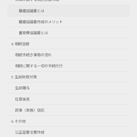
離婚協議書とは
離婚協議書作成のメリット
養育費協議書とは
4. 相続全般
相続手続き事務の流れ
相続に関する一切の手続代行
5. 生前財産対策
生前贈与
任意後見
民事（家族）信託
6. その他
公正証書文案作成